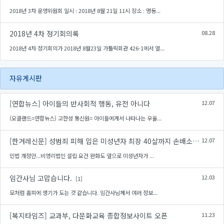
2018년 3차 운영위원회 일시 : 2018년 8월 21일 11시 장소 : 명동...
2018년 4차 정기회의록
08.28
2018년 4차 정기회의가 2018년 8월23일 가톨릭회관 426-1에서 열...
자유게시판
[연합뉴스] 아이들의 반사회적 행동, 유전 아니다
12.07
(오클랜드=연합뉴스) 고한성 통신원= 아이들에게서 나타나는 우울...
[한겨레신문] 성범죄 피해 입은 미성년자 최장 40살까지 손배소 가능
12.07
민법 개정안...비영리법인 설립 요건 완화도 앞으로 미성년자가 ...
임간사님 고맙습니다.
12.03
[1]
모처럼 홈피에 생기가 도는 것 같습니다. 임간사님께서 여러 정보...
[복지타임즈] 교과부, 다문화교육 종합정보사이트 오픈
11.23